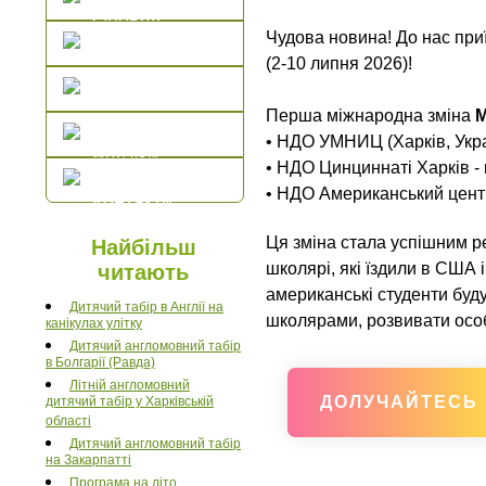
Оповіді
Чудова новина! До нас приї
Фото
(2-10 липня 2026)!
Відео
Перша міжнародна зміна
M
• НДО УМНИЦ (Харків, Укра
Відгуки
• НДО Цинциннаті Харків -
• НДО Американський центр
Контакти
Ця зміна стала успішним ре
Найбільш
школярі, які їздили в США 
читають
американські студенти будут
Дитячий табір в Англії на
школярами, розвивати особи
канікулах улітку
Дитячий англомовний табір
в Болгарії (Равда)
Літній англомовний
ДОЛУЧАЙТЕСЬ
дитячий табір у Харківській
області
Дитячий англомовний табір
на Закарпатті
Програма на літо