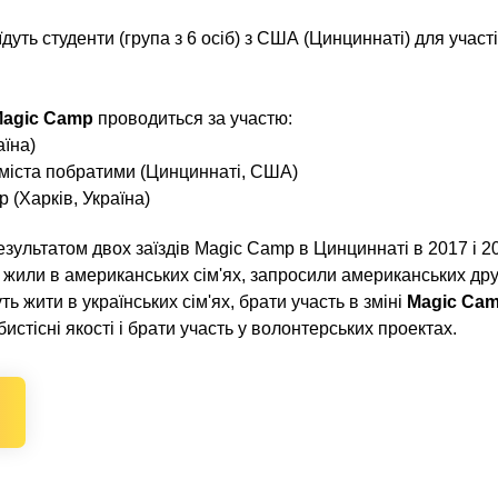
дуть студенти (група з 6 осіб) з США (Цинциннаті) для участі
agic Camp
проводиться за участю:
їна)
 міста побратими (Цинциннаті, США)
 (Харків, Україна)
зультатом двох заїздів Magic Camp в Цинциннаті в 2017 і 20
і жили в американських сім'ях, запросили американських др
ь жити в українських сім'ях, брати участь в зміні
Magic Ca
стісні якості і брати участь у волонтерських проектах.