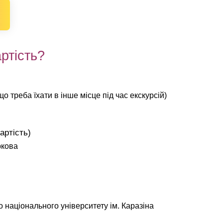
ртість?
о треба їхати в інше місце під час екскурсій)
артість)
ркова
о національного університету ім. Каразіна