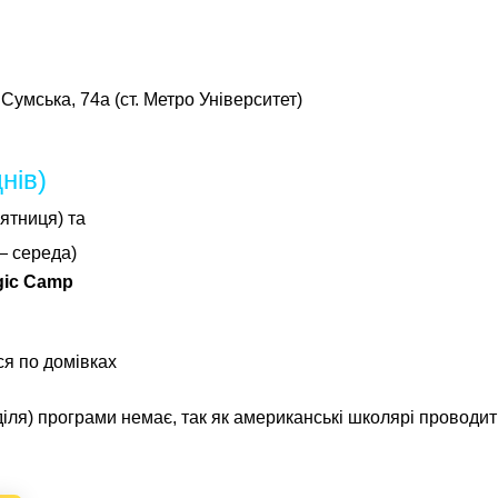
Сумська, 74а (ст. Метро Університет)
нів)
ятниця) та
— середа)
gic Camp
ся по домівках
діля) програми немає, так як американські школярі проводити