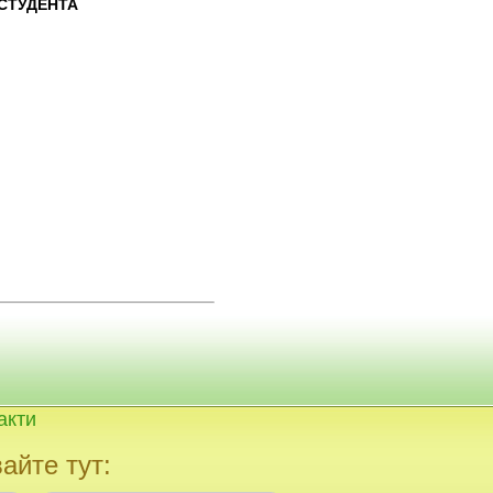
 СТУДЕНТА
акти
айте тут: