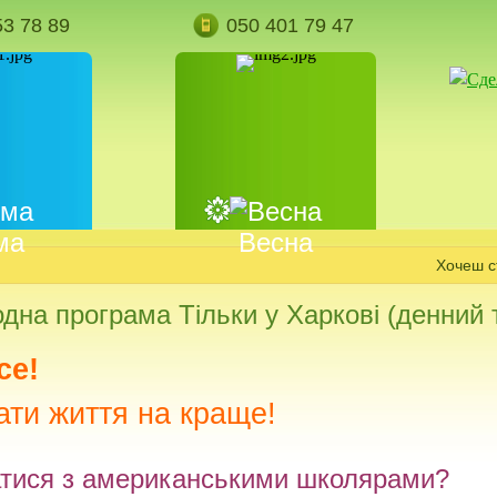
53 78 89
050 401 79 47
ма
Весна
Хочеш стати
дна програма Тільки у Харкові (денний 
ce!
ати життя на краще!
атися з американськими школярами?