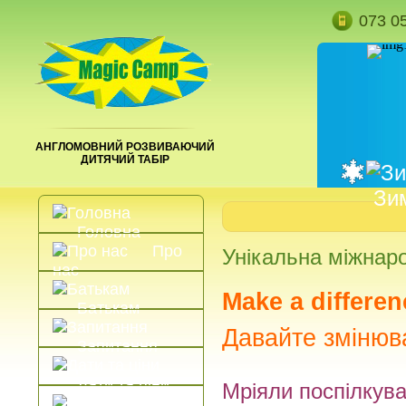
073 0
АНГЛОМОВНИЙ РОЗВИВАЮЧИЙ
ДИТЯЧИЙ ТАБІР
Зи
Головна
Про
Унікальна міжнаро
нас
Make a differen
Батькам
Давайте змінюв
Запитання
Дати та ціни
Мріяли поспілкув