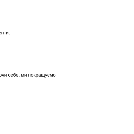
енти.
чи себе, ми покращуємо