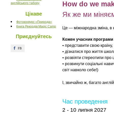
How do we make
англійського табору
Як же ми міняє
Цікаве
Фотоконкурс «Природа»
Книга Рекордів Magic Camp
Це
—
міжнародна зміна, в н
Приєднуйтесь
Кожен учасник програми
• представити свою країну,
FB
FB
• дізнатися про життя школ
• розвіяти стереотипи про 
• розвинути соціальні навичк
світ навколо себе!)
І, звичайно ж, багато англі
Час проведення
2 - 10 липня 2027