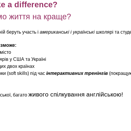
 a difference?
мо життя на краще?
ій беруть участь і
американські і українські
школярі та студ
 зможе:
 місто
ярів у США та Україні
цих двох країнах
и (soft skills) під час
інтерактивних тренінгів
(покращую
живого спілкування англійською!
йської, багато