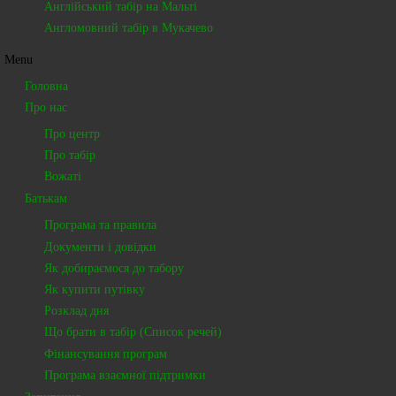
Англійський табір на Мальті
16 Photos
Англомовний табір в Мукачево
Menu
Головна
Мукачево
Про нас
58 Photos
Про центр
Про табір
Вожаті
Батькам
Європа
Програма та правила
28 Photos
Документи і довідки
Як добираємося до табору
Як купити путівку
Розклад дня
Європа
Що брати в табір (Список речей)
Фінансування програм
0 Photos
Програма взаємної підтримки