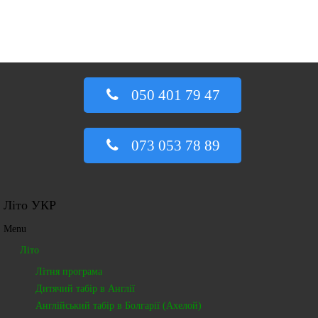
Харків
70 Photos
050 401 79 47
Рахів
073 053 78 89
44 Photos
Літо УКР
Харків
Menu
40 Photos
Літо
Літня програма
Дитячий табір в Англії
Львів
Англійський табір в Болгарії (Ахелой)