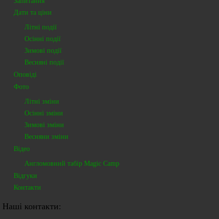
Запитання
Дати та ціни
Європа
Літні події
14 Photos
Осінні події
Зимові події
Весняні події
Оповіді
Фото
Літні зміни
Осінні зміни
Зимові зміни
Весняни зміни
США
Відео
37 Photos
Англомовний табір Magic Camp
Відгуки
Контакти
Львів
Наші контакти: