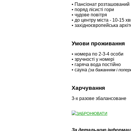
• Пансіонат розташований н
• поряд лісисті гори
• чудове повітря
• до центру міста - 10-15 х
• західноєвропейська архіт
Умови проживання
• номера по 2-3-4 особи
• зручності у номері
• гаряча вода постійно
• сауна
(за бажанням і попе
Харчування
3-х разове збалансоване
За детальною інформац