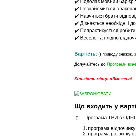
✔️ Подолає мовний бар'єр 
✔️ Познайомиться з закон
✔️ Навчиться брати відпові
✔️ Дізнається необхідні і 
✔️ Попрактикується робити
✔️ Весело та плідно відпоч
Вартість:
(з приводу знижок, 
Долучайтесь до
Програми взає
Кількість місць обмежена!
Що входить у варт
Програма ТРИ в ОДН
1. програма відпочинку 
2. програма розвитку ос