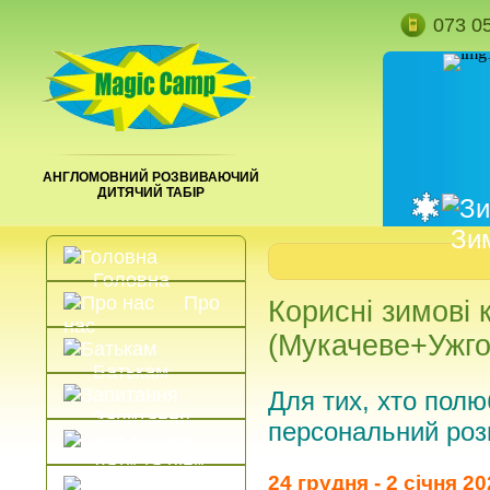
073 0
АНГЛОМОВНИЙ РОЗВИВАЮЧИЙ
ДИТЯЧИЙ ТАБІР
Зи
Головна
Про
Корисні зимові 
нас
(Мукачеве+Ужго
Батькам
Для тих, хто полюб
Запитання
персональний роз
Дати та ціни
24 грудня - 2 січня 2