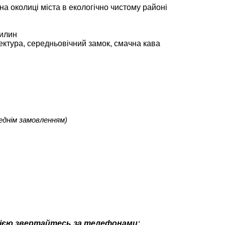
а околиці міста в екологічно чистому районі
вилин
ектура, середньовічний замок, смачна кава
реднім замовленням)
ією звертайтесь за телефонами: