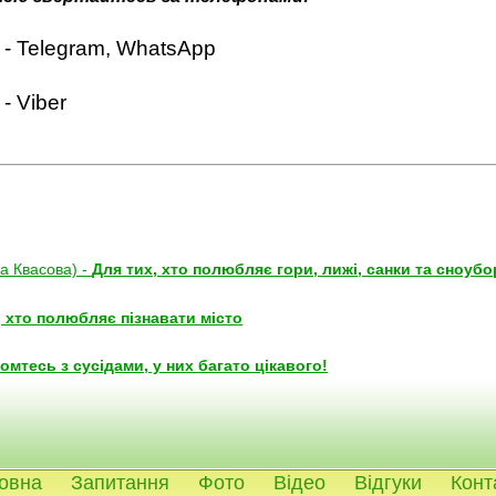
й - Telegram, WhatsApp
- Viber
а Квасова) -
Для тих, хто полюбляє гори, лижі, санки та сноуб
, хто полюбляє пізнавати місто
омтесь з сусідами, у них багато цікавого!
овна
Запитання
Фото
Відео
Відгуки
Конт