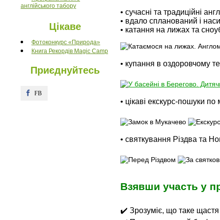
англійського табору
• сучасні та традиційні англ
• вдало спланований і нас
Цікаве
• катання на лижах та сно
Фотоконкурс «Природа»
Книга Рекордів Magic Camp
• купання в оздоровчому т
Приєднуйтесь
FB
FB
• цікаві екскурс-пошуки по
• святкування Різдва та Но
Взявши участь у п
✔️ Зрозуміє, що таке щастя