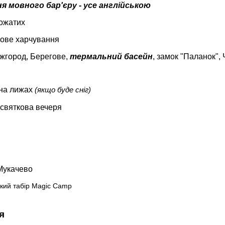
я мовного бар'єру - усе англійською
ожатих
зове харчування
Ужгород, Берегове,
термальний басейн
, замок "Паланок",
 на лижах
(якщо буде сніг)
 святкова вечеря
 Мукачево
я