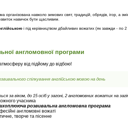
 організована навколо зимових свят, традицій, обрядів, ігор, а зм
озвиток навичок бути щасливим.
нглійською
і під керівництвом дбайливих вожатих (як завжди - по 
льної англомовної програми
атмосферу від підйому до відбою!
озвивального спілкування
англійською мовою
на день
я за віком, до 15 осіб у загоні, 2 англомовних вожатих на загі
 кожного учасника
захоплююча розвивальна англомовна програма
офесійні англомовні вожаті
тичне, творче та пісенне