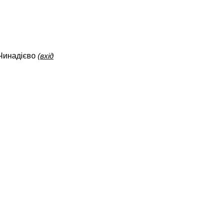
 Чинадієво
(
вхід