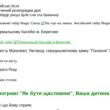
ійські пісні
ичений розпорядок дня
уборді
(якщо буде сніг та бажання)
ермальному басейні м. Берегове
 місту Мукачево, Ужгород, середньовічному замку "Паланок" 
вого Року
рограмі "Як бути щасливим", Ваша дитина
 і що йому сприяє