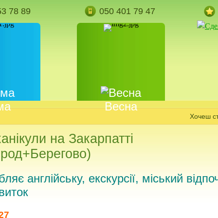
53 78 89
050 401 79 47
ма
Весна
Хочеш стати 
канікули на Закарпатті
род+Берегово)
ляє англійську, екскурсії, міський відпо
виток
027