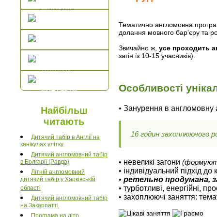
Оповіді
Фото
Тематично англомовна програма
долання мовного бар'єру та р
Відео
Звичайно ж,
усе проходить
а
загін із 10-15 учасників).
Відгуки
Особливості уніка
Контакти
• Занурення в англомовну 
Найбільш
читають
16 годин
захоплюючого р
Дитячий табір в Англії на
канікулах улітку
Дитячий англомовний табір
• невеликі загони
в Болгарії (Равда)
(формуютьс
• індивідуальний підхід до
Літній англомовний
•
ретельно продумана, 
дитячий табір у Харківській
• турботливі, енергійні, пр
області
• захоплюючі заняття: тема
Дитячий англомовний табір
на Закарпатті
Програма на літо