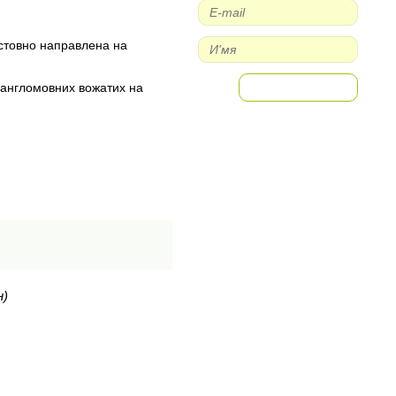
істовно направлена на
2 англомовних вожатих на
н)