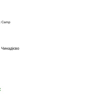
і Чинадієво
: