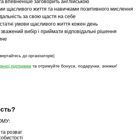
та впевненіше заговорить англійською
ами щасливого життя та навичками позитивного мислення
дальність за свою щастя на себе
достатні умови щасливого життя кожен день
 зважений вибір і приймати відповідальні рішення
ине
звертайтесь до організаторів)
мної підтримки
та отримуйте бонуси, подарунки, знижки!
ість?
ОМУ:
та розваг
обистості