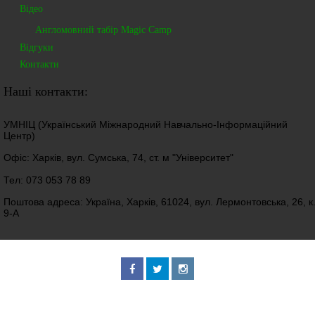
Відео
Англомовний табір Magic Camp
Відгуки
Контакти
Наші контакти:
УМНІЦ (Український Міжнародний Навчально-Інформаційний
Центр)
Офіс: Харків, вул. Сумська, 74, ст. м "Університет"
Тел: 073 053 78 89
Поштова адреса: Україна, Харків, 61024, вул. Лермонтовська, 26, к
9-А