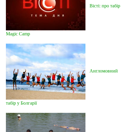
Вісті: про табір
Magic Camp
Англомовний
табір у Болгарії