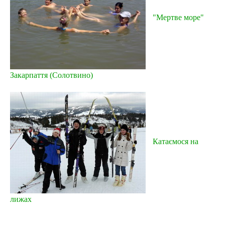
"Мертве море"
Закарпаття (Солотвино)
Катаємося на
лижах