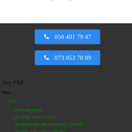
050 401 79 47
073 053 78 89
Літо УКР
Menu
Літо
Літня програма
Дитячий табір в Англії
Англійський табір в Болгарії (Ахелой)
Англійський табір на Мальті