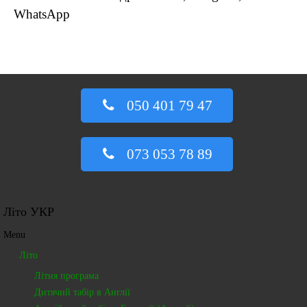
WhatsApp
050 401 79 47
073 053 78 89
Літо УКР
Menu
Літо
Літня програма
Дитячий табір в Англії