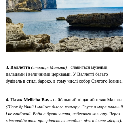
3. Валлетта
- славиться музеями,
(cтолиця Мальти)
палацами і величними церквами. У Валлетті багато
будівель в стилі бароко, в тому числі собор Святого Іоанна.
4. Пляж Mellieha Bay
- найбільший піщаний пляж Мальти
(Пісок дрібний і майже білого кольору. Спуск в море плавний
і не глибокий. Вода в бухті чиста, небесного кольору. Через
.
мілководдя вона прогрівається швидше, ніж в інших місцях)