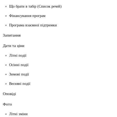
2026
Що брати в табір (Список речей)
Фінансування програм
Програма взаємної підтримки
Зареєструтесь за 1-2 місяця до заїзда!
Запитання
Дати та ціни
Літні події
ПОДАТИ ЗАЯВКУ!
Осінні події
Зимові події
Весняні події
Оповіді
Захоплююча подорож і навчання в
Фото
сертифікованої мовній школі
Літні зміни