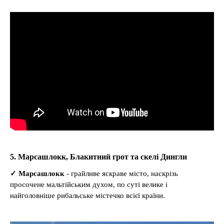
5. Марсашлокк, Блакитний грот та скелі Дингли
✓
Марсашлокк
- грайливе яскраве місто, наскрізь
просочене мальтійським духом, по суті велике і
найголовніше рибальське містечко всієї країни.