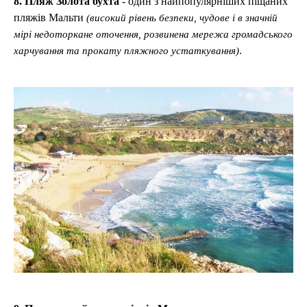
8. Пляж Золота бухта
-
один з найпопулярніших піщаних
пляжів Мальти
(високий рівень безпеки, чудове і в значній
мірі недоторкане оточення, розвинена мережа громадського
.
харчування та прокату пляжного устаткування)