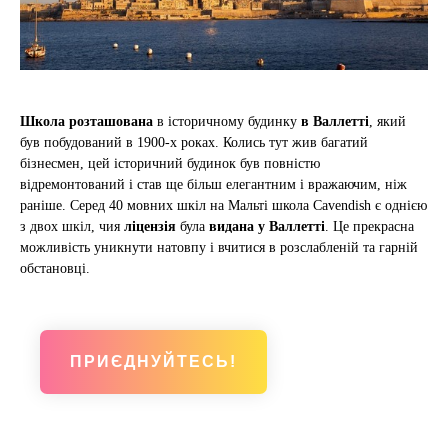
Школа розташована
в історичному будинку
в Валлетті
, який
був побудований в 1900-х роках. Колись тут жив багатий
бізнесмен, цей історичний будинок був повністю
відремонтований і став ще більш елегантним і вражаючим, ніж
раніше. Серед 40 мовних шкіл на Мальті школа Cavendish є однією
з двох шкіл, чия
ліцензія
була
видана у Валлетті
. Це прекрасна
можливість уникнути натовпу і вчитися в розслабленій та гарній
обстановці.
ПРИЄДНУЙТЕСЬ!