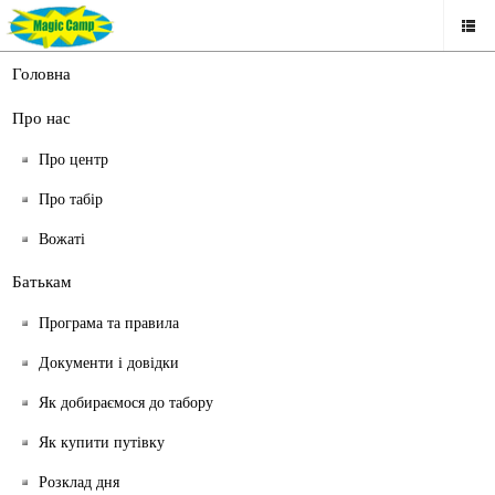
Головна
Про нас
Autumn
Про центр
Про табір
Вожаті
Батькам
Мовний дитячий табір на
Програма та правила
Документи і довідки
Мальті
Як добираємося до табору
для дітей 10 - 17 років
Як купити путівку
Розклад дня