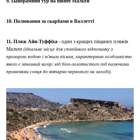
9. Панорамний тур на північ Мальти
10. Полювання за скарбами в Валлетті
11. Пляж Айн-Туффіха
- один з кращих піщаних пляжів
Мальти
(ідеальне місце для спокійного відпочинку з
прозорою водою і м'яким піском, характерною особливістю
якого є мінливий колір: від біло-золотистого під палючими
.
променями сонця до янтарно-червоного на заході)