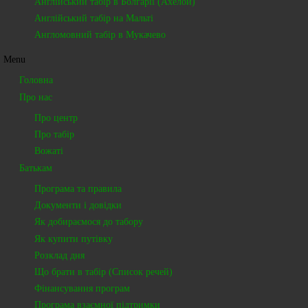
Англійський табір в Болгарії (Ахелой)
Англійський табір на Мальті
Англомовний табір в Мукачево
Menu
Головна
Про нас
Про центр
Про табір
Вожаті
Батькам
Програма та правила
Документи і довідки
Як добираємося до табору
Як купити путівку
Розклад дня
Що брати в табір (Список речей)
Фінансування програм
Програма взаємної підтримки