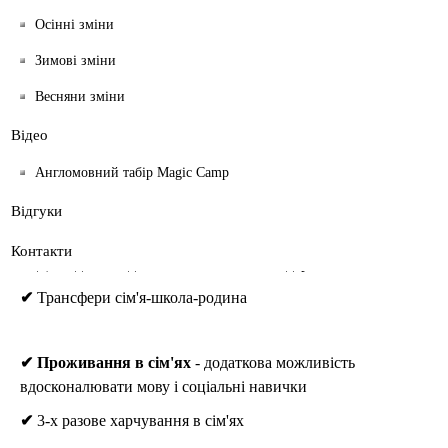
«Past & Present»
(на 15 днів)
Осінні зміни
Зимові зміни
✔ Англомовна програма розвивального відпочинку та
навчання
Весняни зміни
✔
54 урока англійської мови по 40 хвилин
Відео
✔ 11 цікавих екскурсій
Англомовний табір Magic Camp
Відгуки
✔
8 розважальних та спортивних заходів
Контакти
✔
Досвідчені й дбайливі англомовні лідери-вожаті
✔
Трансфери сім'я-школа-родина
✔
Проживання в сім'ях
- додаткова можливість
вдосконалювати мову і соціальні навички
✔
3-х разове харчування в сім'ях